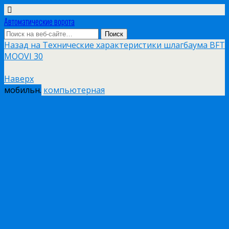
Автоматические ворота
Назад на Технические характеристики шлагбаума BFT
MOOVI 30
Наверх
мобильн.
компьютерная