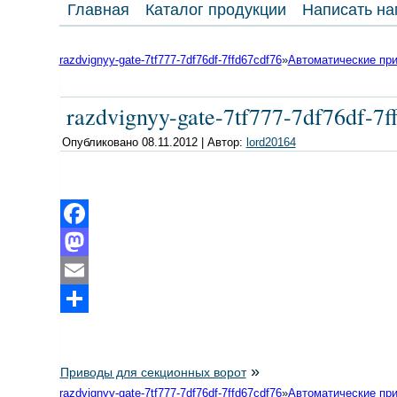
Главная
Каталог продукции
Написать на
razdvignyy-gate-7tf777-7df76df-7ffd67cdf76
»
Автоматические пр
razdvignyy-gate-7tf777-7df76df-7f
Опубликовано
08.11.2012
|
Автор:
lord20164
Facebook
Mastodon
Email
Отправить
»
Приводы для секционных ворот
razdvignyy-gate-7tf777-7df76df-7ffd67cdf76
»
Автоматические пр