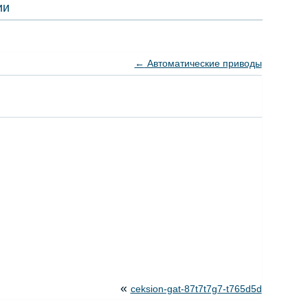
ии
←
Автоматические приводы
«
ceksion-gat-87t7t7g7-t765d5d