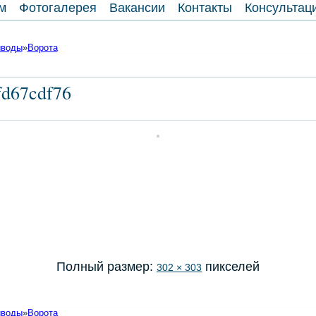
м
Фотогалерея
Вакансии
Контакты
Консультац
иводы
»
Ворота
fd67cdf76
Полный размер:
пикселей
302 × 303
иводы
»
Ворота