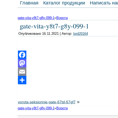
Главная
Каталог продукции
Написать на
gate-vita-y8t7-g8y-099-1
»
Ворота
gate-vita-y8t7-g8y-099-1
Опубликовано
16.11.2021
|
Автор:
lord20164
Facebook
Mastodon
Email
Отправить
»
vorota-seksionnie-gate-67td-67gf7
gate-vita-y8t7-g8y-099-1
»
Ворота