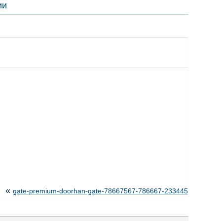
ии
«
gate-premium-doorhan-gate-78667567-786667-233445