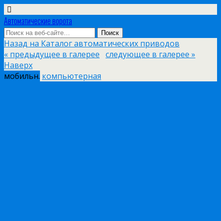
Автоматические ворота
Назад на Каталог автоматических приводов
« предыдущее в галерее
следующее в галерее »
Наверх
мобильн.
компьютерная