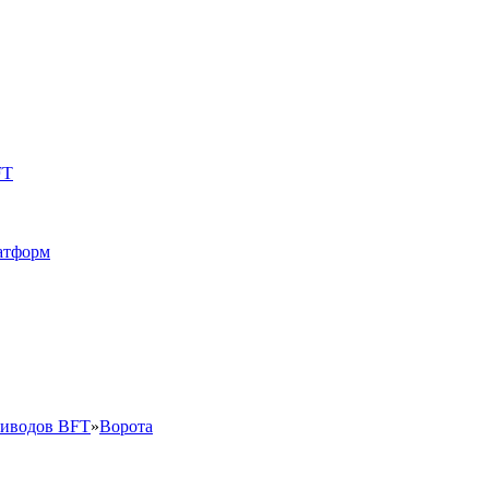
FT
латформ
риводов BFT
»
Ворота