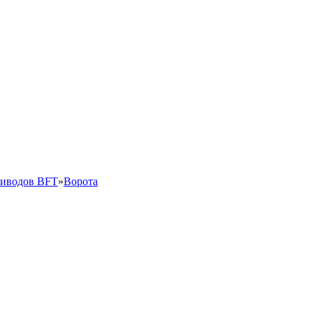
риводов BFT
»
Ворота