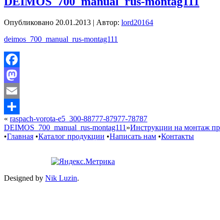
DEIMOS_700_manual_rus-montag111
Опубликовано
20.01.2013
|
Автор:
lord20164
deimos_700_manual_rus-montag111
Facebook
Mastodon
Email
«
raspach-vorota-e5_300-88777-87977-78787
Отправить
DEIMOS_700_manual_rus-montag111
»
Инструкции на монтаж п
•
Главная
•
Каталог продукции
•
Написать нам
•
Контакты
Designed by
Nik Luzin
.