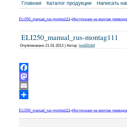
Главная
Каталог продукции
Написать на
ELI250_manual_rus-montag111
»
Инструкции на монтаж приводо
ELI250_manual_rus-montag111
Опубликовано
21.01.2013
|
Автор:
lord20164
Facebook
Mastodon
Email
Отправить
ELI250_manual_rus-montag111
»
Инструкции на монтаж приводо