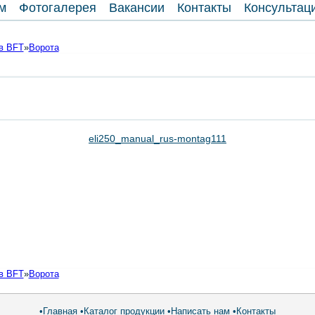
м
Фотогалерея
Вакансии
Контакты
Консультац
в BFT
»
Ворота
eli250_manual_rus-montag111
в BFT
»
Ворота
•
Главная
•
Каталог продукции
•
Написать нам
•
Контакты