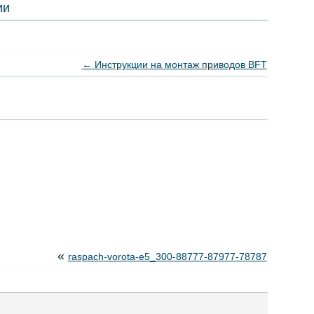
ии
←
Инструкции на монтаж приводов BFT
«
raspach-vorota-e5_300-88777-87977-78787