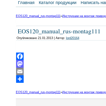
Главная
Каталог продукции
Написать на
EOS120_manual_rus-montag111
»
Инструкции на монтаж приво
EOS120_manual_rus-montag111
Опубликовано
21.01.2013
|
Автор:
lord20164
Facebook
Mastodon
Email
Отправить
EOS120_manual_rus-montag111
»
Инструкции на монтаж приво