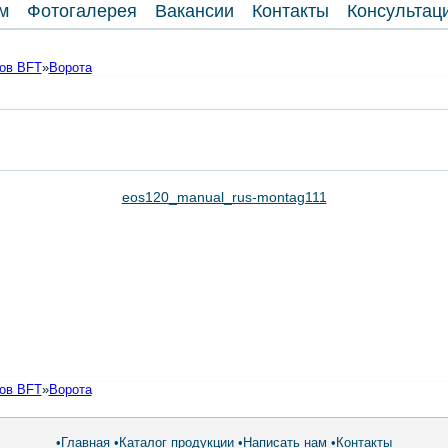
м
Фотогалерея
Вакансии
Контакты
Консультац
дов BFT
»
Ворота
eos120_manual_rus-montag111
дов BFT
»
Ворота
•
Главная
•
Каталог продукции
•
Написать нам
•
Контакты