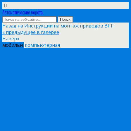
Автоматические ворота
Назад на Инструкции на монтаж приводов BFT
« предыдущее в галерее
Наверх
мобильн.
компьютерная