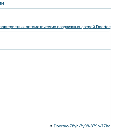
ии
рактеристики автоматических раздвижных дверей Doortec
«
Doortec-78yh-7y98-879p-77hg