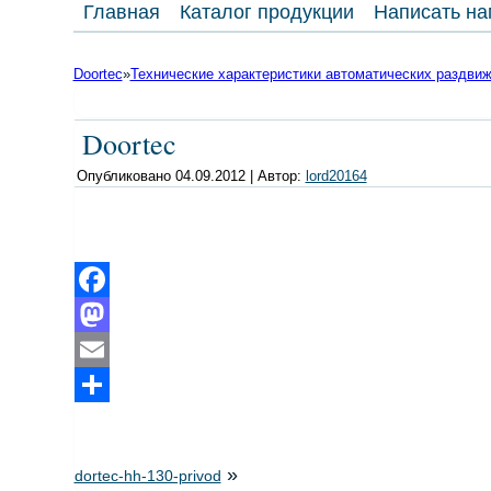
Главная
Каталог продукции
Написать на
Doortec
»
Технические характеристики автоматических раздвиж
Doortec
Опубликовано
04.09.2012
|
Автор:
lord20164
Facebook
Mastodon
Email
Отправить
»
dortec-hh-130-privod