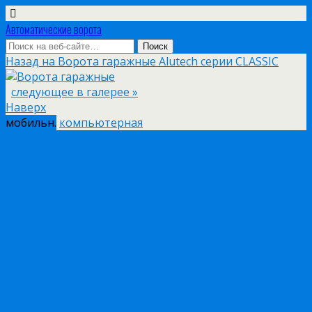
Автоматические ворота
Назад на Ворота гаражные Alutech серии CLASSIC
следующее в галерее »
Наверх
мобильн.
компьютерная