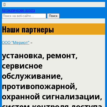
Автоматические ворота
Наши партнеры
ООО “Мериот”
–
установка, ремонт,
сервисное
обслуживание,
противопожарной,
охранной сигнализации,
систем контроля доступа,