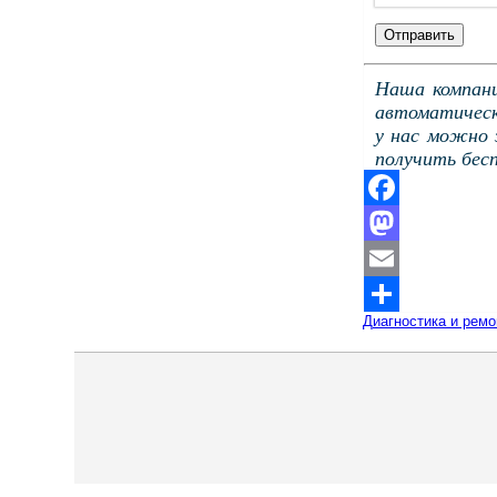
Наша компани
автоматическ
у нас можно 
получить бес
Facebook
Mastodon
Email
Диагностика и рем
Отправить