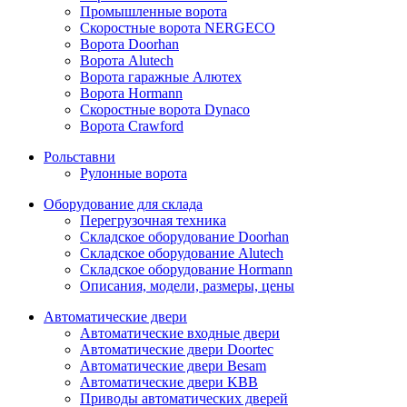
Промышленные ворота
Скоростные ворота NERGECO
Ворота Doorhan
Ворота Alutech
Ворота гаражные Алютех
Ворота Hormann
Cкоростные ворота Dynaco
Ворота Crawford
Рольставни
Рулонные ворота
Оборудование для склада
Перегрузочная техника
Складское оборудование Doorhan
Складское оборудование Alutech
Складское оборудование Hormann
Описания, модели, размеры, цены
Автоматические двери
Автоматические входные двери
Автоматические двери Doortec
Автоматические двери Besam
Автоматические двери KBB
Приводы автоматических дверей