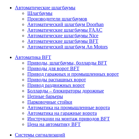
Автоматические шлагбаумы
Шлагбаумы
Производители шлагбаумов
Автоматический шлагбаум Doorhan
Автоматические шлагбаумы FAAC
Автоматические шлагбаумы Nice
Автоматические шлагбаумы BFT
Автоматический шлагбаум An Motors
Автоматика BFT
Приводы, шлагбаумы, болларды BFT
Приводы для ворот BFT
Привод гаражных и промышленных ворот
Приводы распашных ворот
Привод раздвижных ворот
Болларды – блокираторы дорожные
Цепные барьеры
Парковочные стойки
Автоматика на промышленные ворота
Автоматика на гаражные ворота
Инструкции на монтаж приводов BFT
Цена на автоматику BFT
Системы сигнализаций