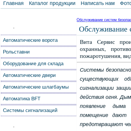
Главная
Каталог продукции
Написать нам
Фот
Обслуживание систем безопа
Обслуживание 
Автоматические ворота
Вита Сервис прои
охранных, против
Рольставни
пожаротушения, ви
Оборудование для склада
Системы безопасно
Автоматические двери
существующих об
Автоматические шлагбаумы
сигнализации защ
действия огня. Ды
Автоматика BFT
появление дыма
Системы сигнализаций
помещение дают 
предотвращают чел