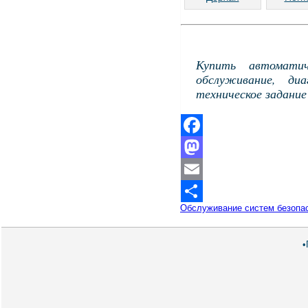
Купить автомати
обслуживание, ди
техническое задани
Facebook
Mastodon
Email
Обслуживание систем безопа
Отправить
•