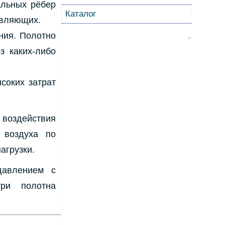
альных рёбер
Каталог
авляющих.
ния. Полотно
з каких-либо
соких затрат
воздействия
 воздуха по
агрузки.
давлением с
три полотна