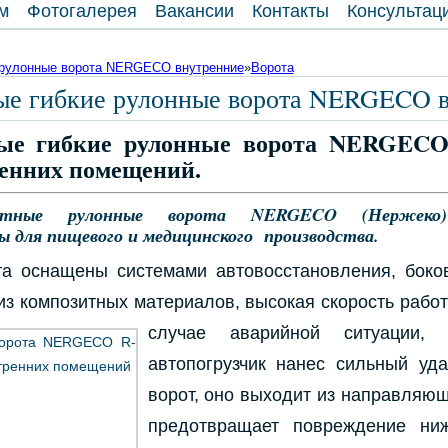
м
Фотогалерея
Вакансии
Контакты
Консультац
 рулонные ворота NERGECO внутренние
»
Ворота
ые гибкие рулонные ворота NERGECO 
ые гибкие рулонные ворота NERGECO 
ренних помещений.
ростные рулонные ворота NERGECO (Нержеко)
ы для пищевого и медицинского производства.
та оснащены системами автовосстановления, боко
 из композитных материалов, высокая
скорость рабо
случае аварийной ситуации, 
автопогрузчик нанес сильный уд
ворот, оно выходит из направляющ
предотвращает повреждение ниж