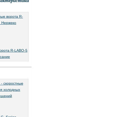
рактеристики
орота R-LABO-5
сание