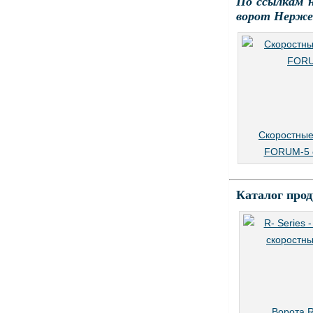
По ссылкам 
ворот Нерже
Скоростные
FORUM-5 
Каталог про
Ворота R