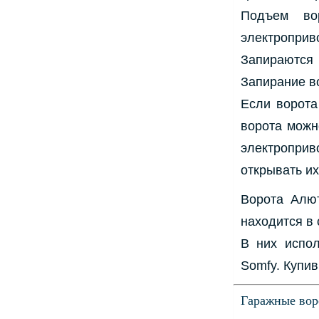
Подъем вор
электроприв
Запираются 
Запирание в
Если ворота
ворота можн
электроприв
открывать и
Ворота Алют
находится в
В них испол
Somfy. Купив
Гаражные вор