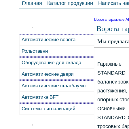
Главная
Каталог продукции
Написать на
Ворота гаражные A
Ворота г
Автоматические ворота
Мы предлага
Рольставни
Оборудование для склада
Гаражные
STANDARD 
Автоматические двери
балансиро
Автоматические шлагбаумы
растяжени
Автоматика BFT
опорных стое
Основными
Системы сигнализаций
STANDARD яв
тросовых ба