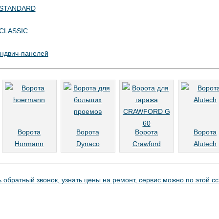
h STANDARD
 CLASSIC
ендвич-панелей
Ворота
Ворота
Ворота
Ворота
Hormann
Dynaco
Crawford
Alutech
ь обратный звонок, узнать цены на ремонт, сервис можно по этой с