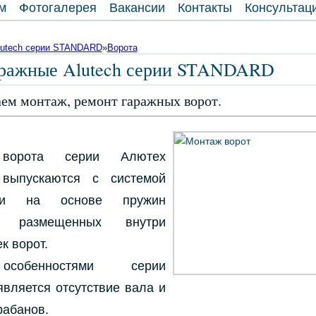
м
Фотогалерея
Вакансии
Контакты
Консультац
lutech серии STANDARD
»
Ворота
аражные Alutech серии STANDARD
ем монтаж, ремонт гаражных ворот.
 ворота серии Алютех
выпускаются с системой
вки на основе пружин
я, размещенных внутри
к ворот.
 особенностями серии
ляется отсутствие вала и
рабанов.